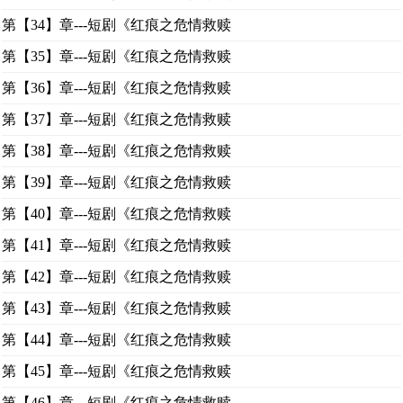
第【34】章---短剧《红痕之危情救赎
第【35】章---短剧《红痕之危情救赎
第【36】章---短剧《红痕之危情救赎
第【37】章---短剧《红痕之危情救赎
第【38】章---短剧《红痕之危情救赎
第【39】章---短剧《红痕之危情救赎
第【40】章---短剧《红痕之危情救赎
第【41】章---短剧《红痕之危情救赎
第【42】章---短剧《红痕之危情救赎
第【43】章---短剧《红痕之危情救赎
第【44】章---短剧《红痕之危情救赎
第【45】章---短剧《红痕之危情救赎
第【46】章---短剧《红痕之危情救赎