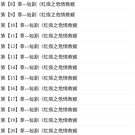
第【8】章---短剧《红痕之危情救赎
第【9】章---短剧《红痕之危情救赎
第【10】章---短剧《红痕之危情救赎
第【11】章---短剧《红痕之危情救赎
第【12】章---短剧《红痕之危情救赎
第【13】章---短剧《红痕之危情救赎
第【14】章---短剧《红痕之危情救赎
第【15】章---短剧《红痕之危情救赎
第【16】章---短剧《红痕之危情救赎
第【17】章---短剧《红痕之危情救赎
第【18】章---短剧《红痕之危情救赎
第【19】章---短剧《红痕之危情救赎
第【20】章---短剧《红痕之危情救赎