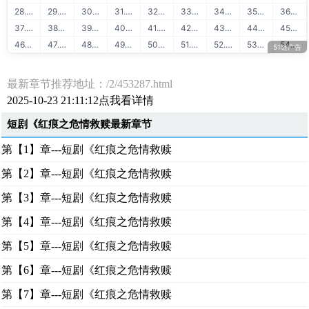
28. 51链图文广告
29. 51链购买友链
30. 88API车牌号识别
31. 51链免费换链
32. 51链网站目录
33. 88API车架号识别
34. 51链网站转让
35. 51链软文外链
36. 88API通用文本识别
37. 51链网站排行
38. 51链友链检测
39. 88API二维码识别
40. 51学堂Java教程
41. 51学堂Python教程
42. 88API快递地址解析
43. 51学堂Golang教程
44. 51学堂前端开发
45. 88API OCR识别
46. 51学堂AI人工智能
47. 51学堂云计算运维
48. 51学堂出售源码
49. 51学堂SVIP会员
50. 51学堂IT教程
51. 51学堂大数据
52. 51链友链交换
53. 51链流量联盟
54. 51学堂在线学习
51链广告
最新章节推荐地址：/2/453287.html
2025-10-23 21:11:12点我看详情
短剧《红痕之危情救赎最新章节
第【1】章---短剧《红痕之危情救赎
第【2】章---短剧《红痕之危情救赎
第【3】章---短剧《红痕之危情救赎
第【4】章---短剧《红痕之危情救赎
第【5】章---短剧《红痕之危情救赎
第【6】章---短剧《红痕之危情救赎
第【7】章---短剧《红痕之危情救赎