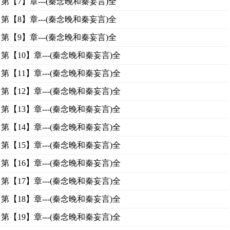
第【7】章---(秦念晚和秦妄言)全
第【8】章---(秦念晚和秦妄言)全
第【9】章---(秦念晚和秦妄言)全
第【10】章---(秦念晚和秦妄言)全
第【11】章---(秦念晚和秦妄言)全
第【12】章---(秦念晚和秦妄言)全
第【13】章---(秦念晚和秦妄言)全
第【14】章---(秦念晚和秦妄言)全
第【15】章---(秦念晚和秦妄言)全
第【16】章---(秦念晚和秦妄言)全
第【17】章---(秦念晚和秦妄言)全
第【18】章---(秦念晚和秦妄言)全
第【19】章---(秦念晚和秦妄言)全