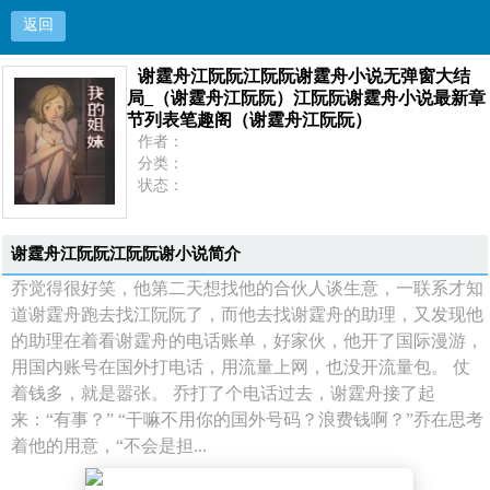
返回
谢霆舟江阮阮江阮阮谢霆舟小说无弹窗大结
谢霆舟江阮阮江阮阮谢霆舟小说无弹窗大结局
局_（谢霆舟江阮阮）江阮阮谢霆舟小说最新章
节列表笔趣阁（谢霆舟江阮阮）
_（谢霆舟江阮阮）江阮阮谢霆舟小说最新章节列
作者：
分类：
表笔趣阁（谢霆舟江阮阮）
状态：
更新：
最新：
首页
谢霆舟江阮阮江阮阮谢小说简介
乔觉得很好笑，他第二天想找他的合伙人谈生意，一联系才知
道谢霆舟跑去找江阮阮了，而他去找谢霆舟的助理，又发现他
的助理在着看谢霆舟的电话账单，好家伙，他开了国际漫游，
用国内账号在国外打电话，用流量上网，也没开流量包。 仗
着钱多，就是嚣张。 乔打了个电话过去，谢霆舟接了起
来：“有事？” “干嘛不用你的国外号码？浪费钱啊？”乔在思考
着他的用意，“不会是担...