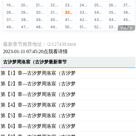
19. 51学堂精品推荐
20. 88API营业执照识别
21. 51链出租广告位
22. 51链站长赚钱
23. 51学堂运营干货
24. 88API行驶证识别
25. 51链软文出售
26. 51链流量出售
27. 88API驾驶证识别
28. 51链图文广告
29. 51链购买友链
30. 88API车牌号识别
31. 51链免费换链
32. 51链网站目录
33. 88API车架号识别
34. 51链网站转让
35. 51链软文外链
36. 88API通用文本识别
37. 51链网站排行
38. 51链友链检测
39. 88API二维码识别
40. 51学堂Java教程
41. 51学堂Python教程
42. 88API快递地址解析
43. 51学堂Golang教程
44. 51学堂前端开发
45. 88API OCR识别
46. 51学堂AI人工智能
47. 51学堂云计算运维
48. 51学堂出售源码
49. 51学堂SVIP会员
50. 51学堂IT教程
51. 51学堂大数据
52. 51链友链交换
53. 51链流量联盟
54. 51学堂在线学习
51链广告
最新章节推荐地址：/2/127439.html
2023-01-11 07:45:20点我看详情
古汐梦周洛宸（古汐梦最新章节
第【1】章---古汐梦周洛宸（古汐梦
第【2】章---古汐梦周洛宸（古汐梦
第【3】章---古汐梦周洛宸（古汐梦
第【4】章---古汐梦周洛宸（古汐梦
第【5】章---古汐梦周洛宸（古汐梦
第【6】章---古汐梦周洛宸（古汐梦