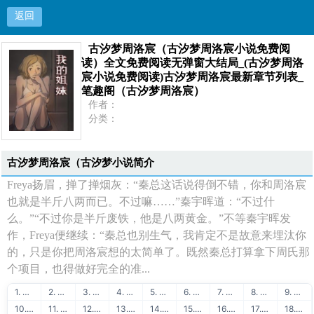
返回
古汐梦周洛宸（古汐梦周洛宸小说免费阅
古汐梦周洛宸（古汐梦周洛宸小说免费阅读）全文
读）全文免费阅读无弹窗大结局_(古汐梦周洛
宸小说免费阅读)古汐梦周洛宸最新章节列表_
免费阅读无弹窗大结局_(古汐梦周洛宸小说免费阅
笔趣阁（古汐梦周洛宸）
作者：
读)古汐梦周洛宸最新章节列表_笔趣阁（古汐梦周
分类：
状态：
更新：
洛宸）
最新：
古汐梦周洛宸（古汐梦小说简介
Freya扬眉，掸了掸烟灰：“秦总这话说得倒不错，你和周洛宸
首页
也就是半斤八两而已。不过嘛……”秦宇晖道：“不过什
么。”“不过你是半斤废铁，他是八两黄金。”不等秦宇晖发
作，Freya便继续：“秦总也别生气，我肯定不是故意来埋汰你
的，只是你把周洛宸想的太简单了。既然秦总打算拿下周氏那
个项目，也得做好完全的准...
1. ★明星趣事★
2. 51链友链交换
3. 51链流量联盟
4. 51学堂在线学习
5. 88API保单识别
6. 51链免费交换
7. 51学堂免费课程
8. 88API发票识别
9. 51链买卖友链
10. 51学堂编程教程
11. 88API身份证识别
12. 51链泛目录出租
13. 51学堂SEO教程
14. 88API银行卡识别
15. 51链网站出售
16. 51学堂建站教程
17. 88API名片识别
18. 51链广告联盟