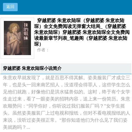
返回
穿越肥婆 朱意欢陆琛（穿越肥婆 朱意欢陆
穿越肥婆 朱意欢陆琛（穿越肥婆 朱意欢陆琛）全
琛）全文免费阅读无弹窗大结局_（穿越肥婆
朱意欢陆琛）穿越肥婆 朱意欢陆琛全文免费阅
文免费阅读无弹窗大结局_（穿越肥婆 朱意欢陆
读最新章节列表_笔趣阁（穿越肥婆 朱意欢陆
琛）
琛）穿越肥婆 朱意欢陆琛全文免费阅读最新章节列
作者：
分类：
状态：
表_笔趣阁（穿越肥婆 朱意欢陆琛）
更新：
穿越肥婆 朱意欢陆琛小说简介
最新：
朱意欢早就发现了，就是百思不得其解。姿美服装厂才成立三
首页
年，也是头一回来南艺招人，没道理会得罪人，这些学生怎么
见他们就跑，好像他们是洪水猛兽似的。这时，终于有个女学
生走过来，看了一眼姿美的招聘内容，送上来一份简历。朱意
欢顺势问：“同学你好，你听说过我们服装厂吗？”女学生摇
头。虽然姿美服装厂上过电视和报纸，但对不看电视报纸的人
来说，没听过姿美很正常。“那你知道他们为什么见了我们姿
美就跑吗？...