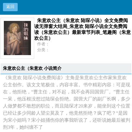
返回
朱意欢公主（朱意欢 陆琛小说）全文免费阅
朱意欢公主（朱意欢 陆琛小说）全文免费阅读无弹
读无弹窗大结局_朱意欢 陆琛小说全文免费阅
读（朱意欢公主）最新章节列表_笔趣阁（朱意
窗大结局_朱意欢 陆琛小说全文免费阅读（朱意欢
欢公主）
作者：
公主）最新章节列表_笔趣阁（朱意欢公主）
分类：
状态：
更新：
首页
最新：
朱意欢公主（朱意欢 小说简介
《朱意欢 陆琛小说免费阅读》主角是朱意欢公主作家朱意欢
公主创作。该文文笔极佳，内容丰富。书中精彩内容：可是现
在，他拒绝，“曹主任，对不起，我不会再回国营厂。”曹主任
一呆，他压根没想过陆琛会拒绝。国营大厂的副厂长啊，多少
人做梦都不敢想的职位，而且陆琛才20来岁，能坐到这个位置
已经让多少同龄人望尘莫及了，他竟然拒绝？疯了吧？“是因
为宋小姐吗？宋小姐捅伤你的事我听说了，还听说她最后被判
刑3年，她纠缠不了