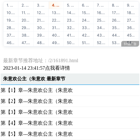
1. ★明星趣事★
2. 51链友链交换
3. 51链流量联盟
4. 51学堂在线学习
5. 88API保单识别
6. 51链免费交换
7. 51学堂免费课程
8. 88API发票识别
9. 51链买卖友链
10. 51学堂编程教程
11. 88API身份证识别
12. 51链泛目录出租
13. 51学堂SEO教程
14. 88API银行卡识别
15. 51链网站出售
16. 51学堂建站教程
17. 88API名片识别
18. 51链广告联盟
19. 51学堂精品推荐
20. 88API营业执照识别
21. 51链出租广告位
22. 51链站长赚钱
23. 51学堂运营干货
24. 88API行驶证识别
25. 51链软文出售
26. 51链流量出售
27. 88API驾驶证识别
28. 51链图文广告
29. 51链购买友链
30. 88API车牌号识别
31. 51链免费换链
32. 51链网站目录
33. 88API车架号识别
34. 51链网站转让
35. 51链软文外链
36. 88API通用文本识别
37. 51链网站排行
38. 51链友链检测
39. 88API二维码识别
40. 51学堂Java教程
41. 51学堂Python教程
42. 88API快递地址解析
43. 51学堂Golang教程
44. 51学堂前端开发
45. 88API OCR识别
46. 51学堂AI人工智能
47. 51学堂云计算运维
48. 51学堂出售源码
49. 51学堂SVIP会员
50. 51学堂IT教程
51. 51学堂大数据
52. 51链友链交换
53. 51链流量联盟
54. 51学堂在线学习
51链广告
最新章节推荐地址：/2/161891.html
2023-01-14 23:41:57点我看详情
朱意欢公主（朱意欢 最新章节
第【1】章---朱意欢公主（朱意欢
第【2】章---朱意欢公主（朱意欢
第【3】章---朱意欢公主（朱意欢
第【4】章---朱意欢公主（朱意欢
第【5】章---朱意欢公主（朱意欢