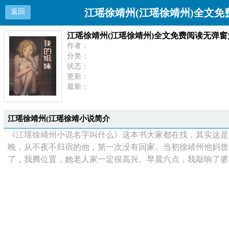
江瑶徐靖州(江瑶徐靖州)全文
返回
江瑶徐靖州(江瑶徐靖州)全文免费阅读无弹
作者：
分类：
状态：
更新：
最新：
江瑶徐靖州(江瑶徐靖小说简介
《江瑶徐靖州小说名字叫什么》这本书大家都在找，其实这是
晚，从不夜不归宿的他，第一次没有回家。当初徐靖州他妈曾
了，我腾位置，她老人家一定很高兴。早晨六点，我敲响了婆