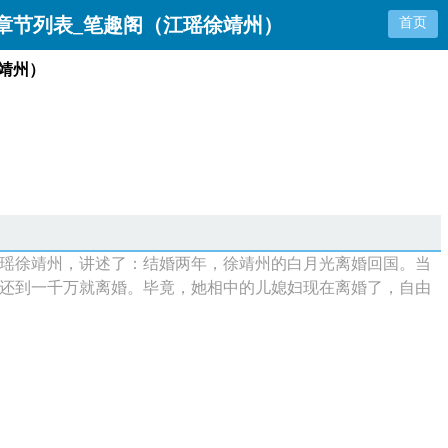
章节列表_笔趣阁（江瑶徐靖州）
首页
靖州）
瑶徐靖州，讲述了：结婚两年，徐靖州的白月光离婚回国。当
还到一千万就离婚。毕竟，她相中的儿媳妇现在离婚了，自由