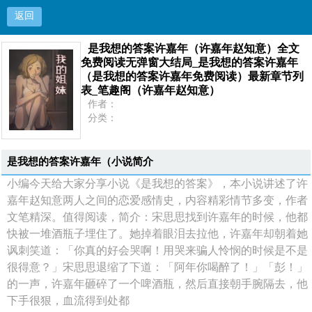
返回
是我想的答案许嘉年（许嘉年赵知意）全文
是我想的答案许嘉年（许嘉年赵知意）全文免费阅
免费阅读无弹窗大结局_是我想的答案许嘉年
（是我想的答案许嘉年免费阅读）最新章节列
读无弹窗大结局_是我想的答案许嘉年（是我想的
表_笔趣阁（许嘉年赵知意）
作者：
答案许嘉年免费阅读）最新章节列表_笔趣阁（许
分类：
状态：
更新：
嘉年赵知意）
最新：
是我想的答案许嘉年（小说简介
小编今天给大家分享小说《是我想的答案》，本小说讲述了许
首页
嘉年赵知意两人之间的恋爱感情史，内容精彩情节多变，作者
文笔精深。值得阅读，简介：宋思思找到许嘉年的时候，他都
快被一堆酒瓶子埋住了。她掉着眼泪去拉他，许嘉年却朝着她
讽刺笑道：「你真的好会哭啊！用哭来骗人怜悯的时候是不是
很得意？」宋思思退缩了下道：「阿年你喝醉了！」「彭！」
的一声，许嘉年砸碎了一个啤酒瓶，然后直接朝手腕隔去，他
下手很狠，血流得到处都