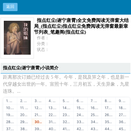
返回
指点红尘(谢宁唐霄)全文免费阅读无弹窗大结
指点红尘(谢宁唐霄)全文免费阅读无弹窗大结局
局_(指点红尘)指点红尘免费阅读无弹窗最新章
节列表_笔趣阁(指点红尘)
_(指点红尘)指点红尘免费阅读无弹窗最新章节列表
作者：
分类：
状态：
_笔趣阁(指点红尘)
更新：
最新：
首页
指点红尘(谢宁唐霄)小说简介
距离那次订婚已经过去 5 年。今年，是我及笄之年，也是新一
代穿越女出世的一年。宣照十年，三月初五，天生异象，九星
连珠。...
1. ★明星趣事★
2. 51链友链交换
3. 51链流量联盟
4. 51学堂在线学习
5. 88API保单识别
6. 51链免费交换
7. 51学堂免费课程
8. 88API发票识别
9. 51链买卖友链
10. 51学堂编程教程
11. 88API身份证识别
12. 51链泛目录出租
13. 51学堂SEO教程
14. 88API银行卡识别
15. 51链网站出售
16. 51学堂建站教程
17. 88API名片识别
18. 51链广告联盟
19. 51学堂精品推荐
20. 88API营业执照识别
21. 51链出租广告位
22. 51链站长赚钱
23. 51学堂运营干货
24. 88API行驶证识别
25. 51链软文出售
26. 51链流量出售
27. 88API驾驶证识别
28. 51链图文广告
29. 51链购买友链
30. 88API车牌号识别
31. 51链免费换链
32. 51链网站目录
33. 88API车架号识别
34. 51链网站转让
35. 51链软文外链
36. 88API通用文本识别
37. 51链网站排行
38. 51链友链检测
39. 88API二维码识别
40. 51学堂Java教程
41. 51学堂Python教程
42. 88API快递地址解析
43. 51学堂Golang教程
44. 51学堂前端开发
45. 88API OCR识别