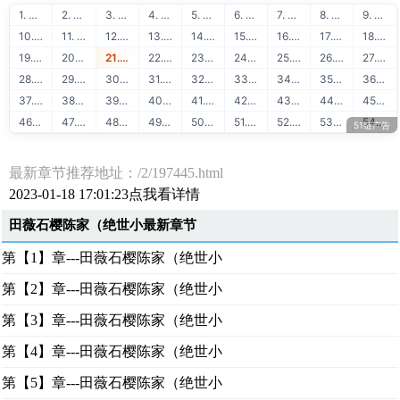
1. ★明星趣事★
2. 51链友链交换
3. 51链流量联盟
4. 51学堂在线学习
5. 88API保单识别
6. 51链免费交换
7. 51学堂免费课程
8. 88API发票识别
9. 51链买卖友链
10. 51学堂编程教程
11. 88API身份证识别
12. 51链泛目录出租
13. 51学堂SEO教程
14. 88API银行卡识别
15. 51链网站出售
16. 51学堂建站教程
17. 88API名片识别
18. 51链广告联盟
19. 51学堂精品推荐
20. 88API营业执照识别
21. 51链出租广告位
22. 51链站长赚钱
23. 51学堂运营干货
24. 88API行驶证识别
25. 51链软文出售
26. 51链流量出售
27. 88API驾驶证识别
28. 51链图文广告
29. 51链购买友链
30. 88API车牌号识别
31. 51链免费换链
32. 51链网站目录
33. 88API车架号识别
34. 51链网站转让
35. 51链软文外链
36. 88API通用文本识别
37. 51链网站排行
38. 51链友链检测
39. 88API二维码识别
40. 51学堂Java教程
41. 51学堂Python教程
42. 88API快递地址解析
43. 51学堂Golang教程
44. 51学堂前端开发
45. 88API OCR识别
46. 51学堂AI人工智能
47. 51学堂云计算运维
48. 51学堂出售源码
49. 51学堂SVIP会员
50. 51学堂IT教程
51. 51学堂大数据
52. 51链友链交换
53. 51链流量联盟
54. 51学堂在线学习
51链广告
最新章节推荐地址：/2/197445.html
2023-01-18 17:01:23点我看详情
田薇石樱陈家（绝世小最新章节
第【1】章---田薇石樱陈家（绝世小
第【2】章---田薇石樱陈家（绝世小
第【3】章---田薇石樱陈家（绝世小
第【4】章---田薇石樱陈家（绝世小
第【5】章---田薇石樱陈家（绝世小