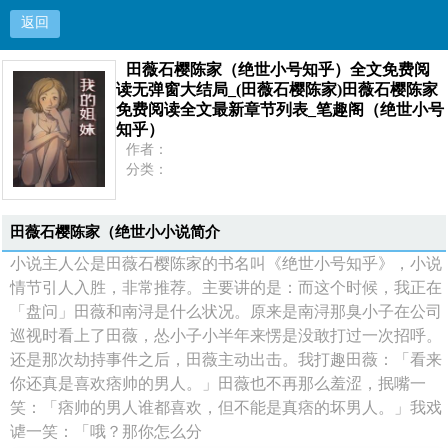
返回
田薇石樱陈家（绝世小号知乎）全文免费阅
田薇石樱陈家（绝世小号知乎）全文免费阅读无弹
读无弹窗大结局_(田薇石樱陈家)田薇石樱陈家
免费阅读全文最新章节列表_笔趣阁（绝世小号
窗大结局_(田薇石樱陈家)田薇石樱陈家免费阅读全
知乎）
作者：
文最新章节列表_笔趣阁（绝世小号知乎）
分类：
状态：
更新：
首页
最新：
田薇石樱陈家（绝世小小说简介
小说主人公是田薇石樱陈家的书名叫《绝世小号知乎》，小说
情节引人入胜，非常推荐。主要讲的是：而这个时候，我正在
「盘问」田薇和南浔是什么状况。原来是南浔那臭小子在公司
巡视时看上了田薇，怂小子小半年来愣是没敢打过一次招呼。
还是那次劫持事件之后，田薇主动出击。我打趣田薇：「看来
你还真是喜欢痞帅的男人。」田薇也不再那么羞涩，抿嘴一
笑：「痞帅的男人谁都喜欢，但不能是真痞的坏男人。」我戏
谑一笑：「哦？那你怎么分