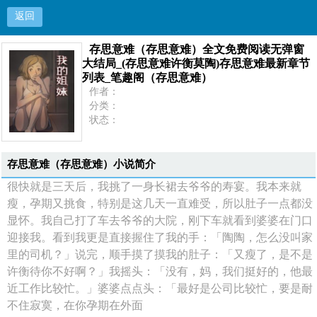
返回
存思意难（存思意难）全文免费阅读无弹窗
存思意难（存思意难）全文免费阅读无弹窗大结局
大结局_(存思意难许衡莫陶)存思意难最新章节
列表_笔趣阁（存思意难）
_(存思意难许衡莫陶)存思意难最新章节列表_笔趣
作者：
分类：
状态：
阁（存思意难）
更新：
最新：
首页
存思意难（存思意难）小说简介
很快就是三天后，我挑了一身长裙去爷爷的寿宴。我本来就
瘦，孕期又挑食，特别是这几天一直难受，所以肚子一点都没
显怀。我自己打了车去爷爷的大院，刚下车就看到婆婆在门口
迎接我。看到我更是直接握住了我的手：「陶陶，怎么没叫家
里的司机？」说完，顺手摸了摸我的肚子：「又瘦了，是不是
许衡待你不好啊？」我摇头：「没有，妈，我们挺好的，他最
近工作比较忙。」婆婆点点头：「最好是公司比较忙，要是耐
不住寂寞，在你孕期在外面