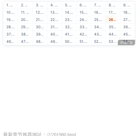
1. 导航站长站
2. ★明星趣事★
3. 10058兼职论坛
4. 2345自助友链平台
5. 51链友链交换
6. 51链流量联盟
7. 51学堂在线学习
8. 88API保单识别
9. 51链免费交换
10. 51学堂免费课程
11. 88API发票识别
12. 51链买卖友链
13. 51学堂编程教程
14. 88API身份证识别
15. 51链泛目录出租
16. 51学堂SEO教程
17. 88API银行卡识别
18. 51链网站出售
19. 51学堂建站教程
20. 88API名片识别
21. 51链广告联盟
22. 51学堂精品推荐
23. 88API营业执照识别
24. 51链出租广告位
25. 51链站长赚钱
26. 51学堂运营干货
27. 88API行驶证识别
28. 51链软文出售
29. 51链流量出售
30. 88API驾驶证识别
31. 51链图文广告
32. 51链购买友链
33. 88API车牌号识别
34. 51链免费换链
35. 51链网站目录
36. 88API车架号识别
37. 51链网站转让
38. 51链软文外链
39. 88API通用文本识别
40. 51链网站排行
41. 51链友链检测
42. 88API二维码识别
43. 51学堂Java教程
44. 51学堂Python教程
45. 88API快递地址解析
46. 51学堂Golang教程
47. 51学堂前端开发
48. 88API OCR识别
49. 51学堂AI人工智能
50. 51学堂云计算运维
51. 51学堂出售源码
52. 51学堂SVIP会员
53. 51学堂IT教程
54. 51学堂大数据
51链广告
最新章节推荐地址：/2/201980.html