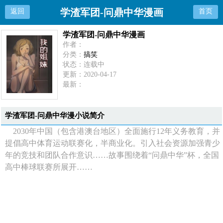
学渣军团-问鼎中华漫画
返回
首页
学渣军团-问鼎中华漫画
作者：
分类：
搞笑
状态：连载中
更新：2020-04-17
最新：
学渣军团-问鼎中华漫小说简介
2030年中国（包含港澳台地区）全面施行12年义务教育，并
提倡高中体育运动联赛化，半商业化。引入社会资源加强青少
年的竞技和团队合作意识……故事围绕着“问鼎中华”杯，全国
高中棒球联赛所展开……