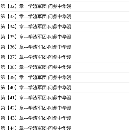
第【32】章---学渣军团-问鼎中华漫
第【33】章---学渣军团-问鼎中华漫
第【34】章---学渣军团-问鼎中华漫
第【35】章---学渣军团-问鼎中华漫
第【36】章---学渣军团-问鼎中华漫
第【37】章---学渣军团-问鼎中华漫
第【38】章---学渣军团-问鼎中华漫
第【39】章---学渣军团-问鼎中华漫
第【40】章---学渣军团-问鼎中华漫
第【41】章---学渣军团-问鼎中华漫
第【42】章---学渣军团-问鼎中华漫
第【43】章---学渣军团-问鼎中华漫
第【44】章---学渣军团-问鼎中华漫