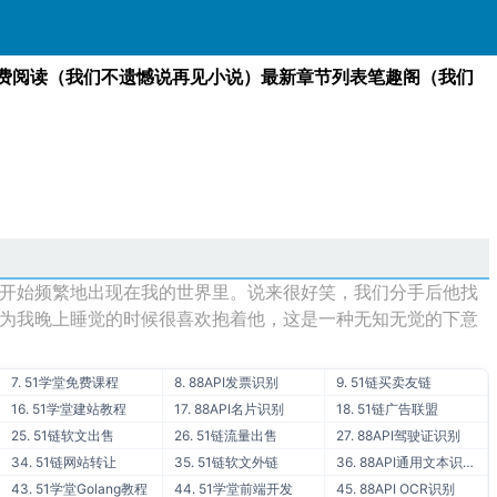
费阅读（我们不遗憾说再见小说）最新章节列表笔趣阁（我们
说全文免费阅读（我们不遗憾说再见小说）最新章节
首页
开始频繁地出现在我的世界里。说来很好笑，我们分手后他找
为我晚上睡觉的时候很喜欢抱着他，这是一种无知无觉的下意
7. 51学堂免费课程
8. 88API发票识别
9. 51链买卖友链
16. 51学堂建站教程
17. 88API名片识别
18. 51链广告联盟
25. 51链软文出售
26. 51链流量出售
27. 88API驾驶证识别
34. 51链网站转让
35. 51链软文外链
36. 88API通用文本识别
43. 51学堂Golang教程
44. 51学堂前端开发
45. 88API OCR识别