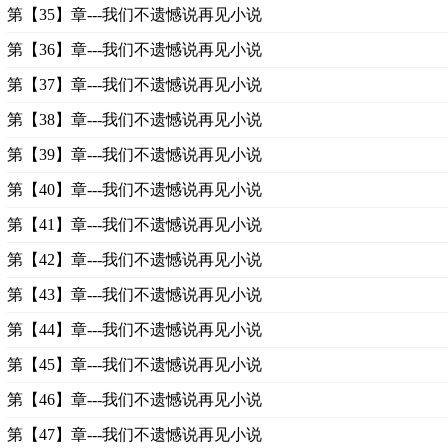
第【35】章---我们不遗憾说再见小说
第【36】章---我们不遗憾说再见小说
第【37】章---我们不遗憾说再见小说
第【38】章---我们不遗憾说再见小说
第【39】章---我们不遗憾说再见小说
第【40】章---我们不遗憾说再见小说
第【41】章---我们不遗憾说再见小说
第【42】章---我们不遗憾说再见小说
第【43】章---我们不遗憾说再见小说
第【44】章---我们不遗憾说再见小说
第【45】章---我们不遗憾说再见小说
第【46】章---我们不遗憾说再见小说
第【47】章---我们不遗憾说再见小说