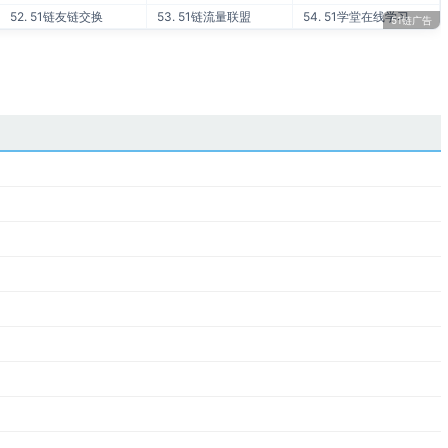
52. 51链友链交换
53. 51链流量联盟
54. 51学堂在线学习
51链广告