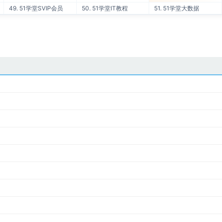
49. 51学堂SVIP会员
50. 51学堂IT教程
51. 51学堂大数据