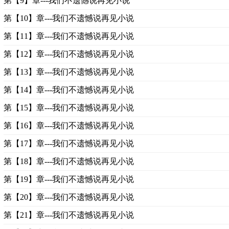
第【9】章---我们不遗憾说再见小说
第【10】章---我们不遗憾说再见小说
第【11】章---我们不遗憾说再见小说
第【12】章---我们不遗憾说再见小说
第【13】章---我们不遗憾说再见小说
第【14】章---我们不遗憾说再见小说
第【15】章---我们不遗憾说再见小说
第【16】章---我们不遗憾说再见小说
第【17】章---我们不遗憾说再见小说
第【18】章---我们不遗憾说再见小说
第【19】章---我们不遗憾说再见小说
第【20】章---我们不遗憾说再见小说
第【21】章---我们不遗憾说再见小说