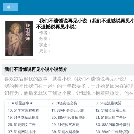
返回
我们不遗憾说再见小说（我们不遗憾说再见
我们不遗憾说再见小说（我们不遗憾说再见小说）
不遗憾说再见小说）
作者：
分类：
状态：
更新：
最新：
我们不遗憾说再见小说小说简介
喜欢跌宕起伏的故事，就看小说《我们不遗憾说再见小说》，
我的频率比我们在一起时的一年都要多，一开始是因为在家里
识行为，他后来就送了我这个熊，让我晚上抱着熊睡觉。他在
1. ★明星趣事★
2. 51链友链交换
3. 51链流量联盟
10. 51学堂编程教程
11. 88API身份证识别
12. 51链泛目录出租
19. 51学堂精品推荐
20. 88API营业执照识别
21. 51链出租广告位
28. 51链图文广告
29. 51链购买友链
30. 88API车牌号识别
37. 51链网站排行
38. 51链友链检测
39. 88API二维码识别