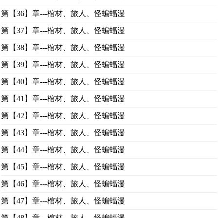
第【36】章---棺材、旅人、怪蝙蝠漫
第【37】章---棺材、旅人、怪蝙蝠漫
第【38】章---棺材、旅人、怪蝙蝠漫
第【39】章---棺材、旅人、怪蝙蝠漫
第【40】章---棺材、旅人、怪蝙蝠漫
第【41】章---棺材、旅人、怪蝙蝠漫
第【42】章---棺材、旅人、怪蝙蝠漫
第【43】章---棺材、旅人、怪蝙蝠漫
第【44】章---棺材、旅人、怪蝙蝠漫
第【45】章---棺材、旅人、怪蝙蝠漫
第【46】章---棺材、旅人、怪蝙蝠漫
第【47】章---棺材、旅人、怪蝙蝠漫
第【48】章---棺材、旅人、怪蝙蝠漫