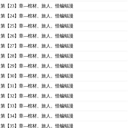
第【23】章---棺材、旅人、怪蝙蝠漫
第【24】章---棺材、旅人、怪蝙蝠漫
第【25】章---棺材、旅人、怪蝙蝠漫
第【26】章---棺材、旅人、怪蝙蝠漫
第【27】章---棺材、旅人、怪蝙蝠漫
第【28】章---棺材、旅人、怪蝙蝠漫
第【29】章---棺材、旅人、怪蝙蝠漫
第【30】章---棺材、旅人、怪蝙蝠漫
第【31】章---棺材、旅人、怪蝙蝠漫
第【32】章---棺材、旅人、怪蝙蝠漫
第【33】章---棺材、旅人、怪蝙蝠漫
第【34】章---棺材、旅人、怪蝙蝠漫
第【35】章---棺材、旅人、怪蝙蝠漫