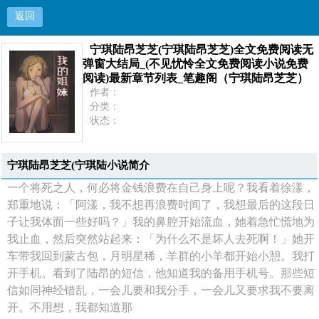
返回
宁琪陆昂芝芝(宁琪陆昂芝芝)全文免费阅读无
宁琪陆昂芝芝(宁琪陆昂芝芝)全文免费阅读无弹窗
弹窗大结局_(不见忧怜全文免费阅读小说免费
阅读)最新章节列表_笔趣阁（宁琪陆昂芝芝）
大结局_(不见忧怜全文免费阅读小说免费阅读)最新
作者：
分类：
章节列表_笔趣阁（宁琪陆昂芝芝）
状态：
更新：
最新：
首页
宁琪陆昂芝芝(宁琪陆小说简介
一个将死之人，何必将金钱浪费在自己身上呢？我看着徐漾，
郑重地说：「阿漾，我不想再浪费时间了，我想最后的这段日
子让我体面一些好吗？」我的鼻腔开始流血，她着急忙慌地为
我止血，然后突然站起来：「为什么不是坏人去死啊！」她开
车带我回到蒙古包，月明星稀，羊群的小羊都开始小憩。我打
开手机。看到了陆昂的短信，他知道我的备用手机号。那些短
信如同神经错乱，一会儿要和我分手，一会儿又要求我不要离
开。不用想，我都知道那