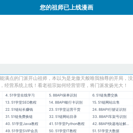
您的祖师已上线漫画
能满点的门派开山祖师，本以为是龙傲天般唯我独尊的开局，没
，经营系统上线！看老祖宗如何经营管理，将门派发扬光大！
4. 51学堂在线学习
5. 88API保单识别
6. 51链免费交换
13. 51学堂SEO教程
14. 88API银行卡识别
15. 51链网站出售
22. 51链站长赚钱
23. 51学堂运营干货
24. 88API行驶证识别
31. 51链免费换链
32. 51链网站目录
33. 88API车架号识别
40. 51学堂Java教程
41. 51学堂Python教程
42. 88API快递地址解析
49. 51学堂SVIP会员
50. 51学堂IT教程
51. 51学堂大数据