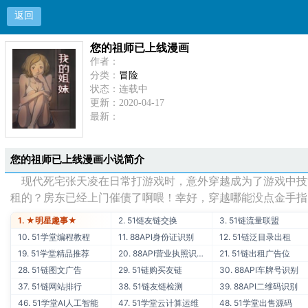
返回
您的祖师已上线漫画
作者：
分类：
冒险
状态：连载中
更新：2020-04-17
最新：
您的祖师已上线漫画小说简介
现代死宅张天凌在日常打游戏时，意外穿越成为了游戏中技
租的？房东已经上门催债了啊喂！幸好，穿越哪能没点金手指
1. ★明星趣事★
2. 51链友链交换
3. 51链流量联盟
10. 51学堂编程教程
11. 88API身份证识别
12. 51链泛目录出租
19. 51学堂精品推荐
20. 88API营业执照识别
21. 51链出租广告位
28. 51链图文广告
29. 51链购买友链
30. 88API车牌号识别
37. 51链网站排行
38. 51链友链检测
39. 88API二维码识别
46. 51学堂AI人工智能
47. 51学堂云计算运维
48. 51学堂出售源码