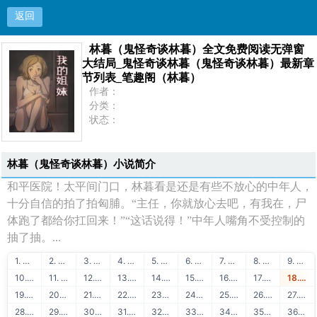
返回
林暮（鬼怪奇谈林暮）全文免费阅读无弹窗
林暮（鬼怪奇谈林暮）全文免费阅读无弹窗大结局
大结局_鬼怪奇谈林暮（鬼怪奇谈林暮）最新章
节列表_笔趣阁（林暮）
_鬼怪奇谈林暮（鬼怪奇谈林暮）最新章节列表_笔
作者：
分类：
状态：
趣阁（林暮）
更新：
最新：
首页
林暮（鬼怪奇谈林暮）小说简介
和平医院！太平间门口，林暮看是还是有些不放心的中年人，
十分自信的拍了拍匈脯。“主任，你就放心去吧，有我在，尸
体跑了都给你扛回来！”“这话说得！”中年人嘴角不受控制的
抽了抽。...
1. 企业应用市场
2. 导航站长站
3. ★明星趣事★
4. 企业产品推广
5. 51链友链交换
6. 51链流量联盟
7. 51学堂在线学习
8. 88API保单识别
9. 51链免费交换
10. 51学堂免费课程
11. 88API发票识别
12. 51链买卖友链
13. 51学堂编程教程
14. 88API身份证识别
15. 51链泛目录出租
16. 51学堂SEO教程
17. 88API银行卡识别
18. 51链网站出售
19. 51学堂建站教程
20. 88API名片识别
21. 51链广告联盟
22. 51学堂精品推荐
23. 88API营业执照识别
24. 51链出租广告位
25. 51链站长赚钱
26. 51学堂运营干货
27. 88API行驶证识别
28. 51链软文出售
29. 51链流量出售
30. 88API驾驶证识别
31. 51链图文广告
32. 51链购买友链
33. 88API车牌号识别
34. 51链免费换链
35. 51链网站目录
36. 88API车架号识别