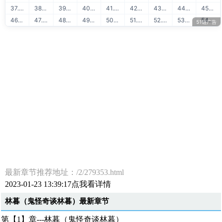
37. 51链网站转让
38. 51链软文外链
39. 88API通用文本识别
40. 51链网站排行
41. 51链友链检测
42. 88API二维码识别
43. 51学堂Java教程
44. 51学堂Python教程
45. 88API快递地址解析
46. 51学堂Golang教程
47. 51学堂前端开发
48. 88API OCR识别
49. 51学堂AI人工智能
50. 51学堂云计算运维
51. 51学堂出售源码
52. 51学堂SVIP会员
53. 51学堂IT教程
54. 51学堂大数据
51链广告
最新章节推荐地址：/2/279353.html
2023-01-23 13:39:17点我看详情
林暮（鬼怪奇谈林暮）最新章节
第【1】章---林暮（鬼怪奇谈林暮）