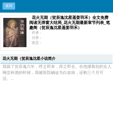
返回
花火无期（贺辰逸沈星遥姜羽禾）全文免费
花火无期（贺辰逸沈星遥姜羽禾）全文免费阅读无
阅读无弹窗大结局_花火无期最新章节列表_笔
趣阁（贺辰逸沈星遥姜羽禾）
弹窗大结局_花火无期最新章节列表_笔趣阁（贺辰
作者：
分类：
状态：
逸沈星遥姜羽禾）
更新：
最新：
首页
花火无期（贺辰逸沈星小说简介
我舔了贺辰逸六年，呼之即来，挥之即去。在他搂着别的女人
喝交杯酒的时候，我被医院确诊为白血病，还剩三个月可
活。...