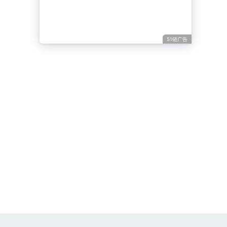
51链广告