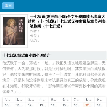
返回
十七归返(陈涯白小圆)全文免费阅读无弹窗大
十七归返(陈涯白小圆)全文免费阅读无弹窗大结局_
结局_ (十七归返)十七归返无弹窗最新章节列表
_笔趣阁（十七归返）
(十七归返)十七归返无弹窗最新章节列表_笔趣阁
作者：
分类：
状态：
（十七归返）
更新：
最新：
首页
十七归返(陈涯白小圆小说简介
他沉默了一会，落笔：「是。」我把头沮丧地埋进胳膊里，无
何奈何，因为我那时候，就是很讨厌他啊。其实陈涯白成绩很
好，他转学来的时间晚，缺考了一门语文，其他科目都是逼近
满分，只是从前没等到期末考试展露他真正的成绩，导致我现
在才知道。我咬牙切齿，「那你期初考试干嘛要抄小圆的英语
试卷？」...
1. ★明星趣事★
2. 51链友链交换
3. 51链流量联盟
4. 51学堂在线学习
5. 88API保单识别
6. 51链免费交换
7. 51学堂免费课程
8. 88API发票识别
9. 51链买卖友链
10. 51学堂编程教程
11. 88API身份证识别
12. 51链泛目录出租
13. 51学堂SEO教程
14. 88API银行卡识别
15. 51链网站出售
16. 51学堂建站教程
17. 88API名片识别
18. 51链广告联盟