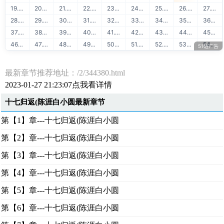
19. 51学堂精品推荐
20. 88API营业执照识别
21. 51链出租广告位
22. 51链站长赚钱
23. 51学堂运营干货
24. 88API行驶证识别
25. 51链软文出售
26. 51链流量出售
27. 88API驾驶证识别
28. 51链图文广告
29. 51链购买友链
30. 88API车牌号识别
31. 51链免费换链
32. 51链网站目录
33. 88API车架号识别
34. 51链网站转让
35. 51链软文外链
36. 88API通用文本识别
37. 51链网站排行
38. 51链友链检测
39. 88API二维码识别
40. 51学堂Java教程
41. 51学堂Python教程
42. 88API快递地址解析
43. 51学堂Golang教程
44. 51学堂前端开发
45. 88API OCR识别
46. 51学堂AI人工智能
47. 51学堂云计算运维
48. 51学堂出售源码
49. 51学堂SVIP会员
50. 51学堂IT教程
51. 51学堂大数据
52. 51链友链交换
53. 51链流量联盟
54. 51学堂在线学习
51链广告
最新章节推荐地址：/2/344380.html
2023-01-27 21:23:07点我看详情
十七归返(陈涯白小圆最新章节
第【1】章---十七归返(陈涯白小圆
第【2】章---十七归返(陈涯白小圆
第【3】章---十七归返(陈涯白小圆
第【4】章---十七归返(陈涯白小圆
第【5】章---十七归返(陈涯白小圆
第【6】章---十七归返(陈涯白小圆