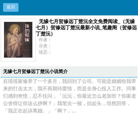
返回
无缘七月贺修远丁楚沅全文免费阅读_（无缘
无缘七月贺修远丁楚沅全文免费阅读_（无缘七
七月）贺修远丁楚沅最新小说_笔趣阁（贺修远
丁楚沅）
月）贺修远丁楚沅最新小说_笔趣阁（贺修远丁楚
作者：
分类：
状态：
沅）
更新：
最新：
首页
无缘七月贺修远丁楚沅小说简介
在瑶瑶家修养了一个多月，我回到了公司。可能是婚姻给我带
来的打击太大，我不再期待爱情，而是全身心投入工作。同事
们感到奇怪，忍不住问，「沅沅，你最近怎么老加班？你家老
公舍得让你这么拼啊？」我笔尖一顿，抬起头，坦然回答，
「我正在起诉离婚。」「啊？」...