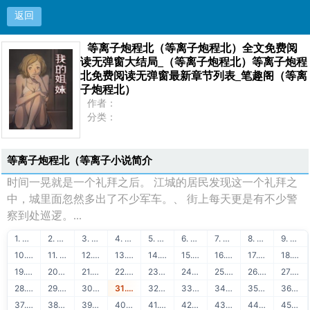
返回
等离子炮程北（等离子炮程北）全文免费阅
等离子炮程北（等离子炮程北）全文免费阅读无弹
读无弹窗大结局_（等离子炮程北）等离子炮程
北免费阅读无弹窗最新章节列表_笔趣阁（等离
窗大结局_（等离子炮程北）等离子炮程北免费阅
子炮程北）
作者：
读无弹窗最新章节列表_笔趣阁（等离子炮程北）
分类：
状态：
更新：
首页
最新：
等离子炮程北（等离子小说简介
时间一晃就是一个礼拜之后。 江城的居民发现这一个礼拜之
中，城里面忽然多出了不少军车。、 街上每天更是有不少警
察到处巡逻。...
1. ★明星趣事★
2. 51链友链交换
3. 51链流量联盟
4. 51学堂在线学习
5. 88API保单识别
6. 51链免费交换
7. 51学堂免费课程
8. 88API发票识别
9. 51链买卖友链
10. 51学堂编程教程
11. 88API身份证识别
12. 51链泛目录出租
13. 51学堂SEO教程
14. 88API银行卡识别
15. 51链网站出售
16. 51学堂建站教程
17. 88API名片识别
18. 51链广告联盟
19. 51学堂精品推荐
20. 88API营业执照识别
21. 51链出租广告位
22. 51链站长赚钱
23. 51学堂运营干货
24. 88API行驶证识别
25. 51链软文出售
26. 51链流量出售
27. 88API驾驶证识别
28. 51链图文广告
29. 51链购买友链
30. 88API车牌号识别
31. 51链免费换链
32. 51链网站目录
33. 88API车架号识别
34. 51链网站转让
35. 51链软文外链
36. 88API通用文本识别
37. 51链网站排行
38. 51链友链检测
39. 88API二维码识别
40. 51学堂Java教程
41. 51学堂Python教程
42. 88API快递地址解析
43. 51学堂Golang教程
44. 51学堂前端开发
45. 88API OCR识别