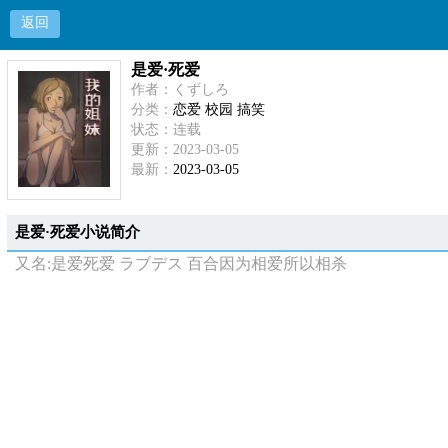
返回
是爱·死爱
作者：くずしろ
分类：
恋爱 校园 搞笑
状态：连载
更新：2023-03-05
最新：
2023-03-05
是爱·死爱小说简介
又名:是爱死爱 ラブデス 百合因为相爱所以相杀