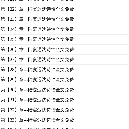
第【22】章---陆宴迟沈诗怡全文免费
第【23】章---陆宴迟沈诗怡全文免费
第【24】章---陆宴迟沈诗怡全文免费
第【25】章---陆宴迟沈诗怡全文免费
第【26】章---陆宴迟沈诗怡全文免费
第【27】章---陆宴迟沈诗怡全文免费
第【28】章---陆宴迟沈诗怡全文免费
第【29】章---陆宴迟沈诗怡全文免费
第【30】章---陆宴迟沈诗怡全文免费
第【31】章---陆宴迟沈诗怡全文免费
第【32】章---陆宴迟沈诗怡全文免费
第【33】章---陆宴迟沈诗怡全文免费